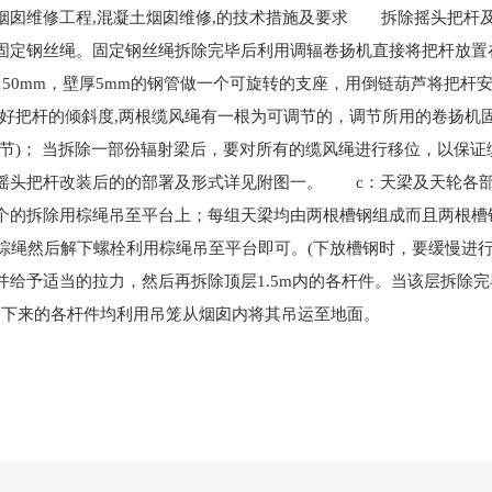
烟囱维修工程,混凝土烟囱维修,的技术措施及要求 拆除摇头把杆
固定钢丝绳。固定钢丝绳拆除完毕后利用调辐卷扬机直接将把杆放
50mm，壁厚5mm的钢管做一个可旋转的支座，用倒链葫芦将把杆安
好把杆的倾斜度,两根缆风绳有一根为可调节的，调节所用的卷扬机固
调节)； 当拆除一部份辐射梁后，要对所有的缆风绳进行移位，以保
摇头把杆改装后的的部署及形式详见附图一。 c：天梁及天轮各
个的拆除用棕绳吊至平台上；每组天梁均由两根槽钢组成而且两根槽
棕绳然后解下螺栓利用棕绳吊至平台即可。(下放槽钢时，要缓慢进行
并给予适当的拉力，然后再拆除顶层1.5m内的各杆件。当该层拆除
下来的各杆件均利用吊笼从烟囱内将其吊运至地面。