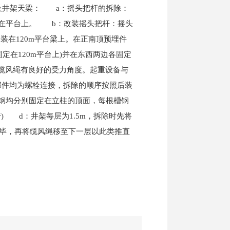
及井架天梁： a：摇头把杆的拆除：
置在平台上。 b：改装摇头把杆：摇头
装在120m平台梁上。在正南顶预埋件
定在120m平台上)并在东西两边各固定
证缆风绳有良好的受力角度。起重设备与
部件均为螺栓连接，拆除的顺序按照后装
钢均分别固定在立柱的顶面，每根槽钢
) d：井架每层为1.5m，拆除时先将
完毕，再将缆风绳移至下一层以此类推直