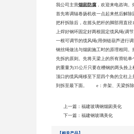
我公司主营
烟囱防腐
，欢迎来电咨询。
首先将调辐卷扬机收一点起来然后解除
把杆拆除后，在摇头把杆的脚部用直径1
上焊好钢环固定好两根固定缆风绳(调节
一根可调节的缆风绳(用倒链葫芦进行
钢丝绳做法与烟囱施工时的原理相同。
先拆的原则。先将天梁上的所有滑轮单
的重量为35公斤只要在槽钢的两头拴上
顶口的缆风绳移至下层四个角的立柱上
到拆至最下面。 e：井架、天梁拆除
上一篇：
福建玻璃钢烟囱美化
下一篇：
福建钢玻璃美化
【相关产品】