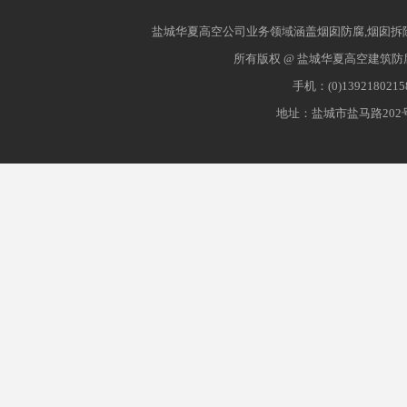
盐城华夏高空公司业务领域涵盖烟囱防腐,烟囱拆除
所有版权 @ 盐城华夏高空建筑防
手机：(0)139218021
地址：盐城市盐马路202号 网