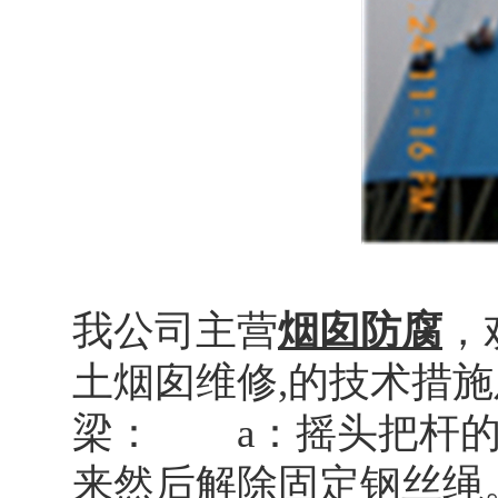
我公司主营
烟囱防腐
，
土烟囱维修,的技术措
梁： a：摇头把杆的
来然后解除固定钢丝绳