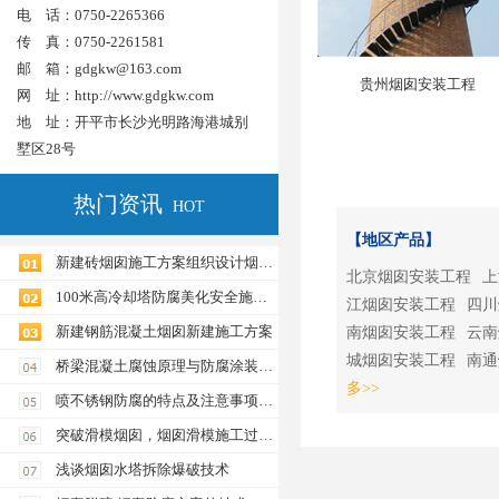
电 话：0750-2265366
传 真：0750-2261581
邮 箱：gdgkw@163.com
贵州烟囱安装工程
网 址：
http://www.gdgkw.com
地 址：开平市长沙光明路海港城别
墅区28号
热门资讯
HOT
【地区产品】
新建砖烟囱施工方案组织设计烟囱建筑施工
北京烟囱安装工程
上
100米高冷却塔防腐美化安全施工方案具体工程概况
江烟囱安装工程
四川
新建钢筋混凝土烟囱新建施工方案
南烟囱安装工程
云南
城烟囱安装工程
南通
桥梁混凝土腐蚀原理与防腐涂装方案
多>>
喷不锈钢防腐的特点及注意事项钢结构防腐工程
突破滑模烟囱，烟囱滑模施工过程中的技术难题
浅谈烟囱水塔拆除爆破技术