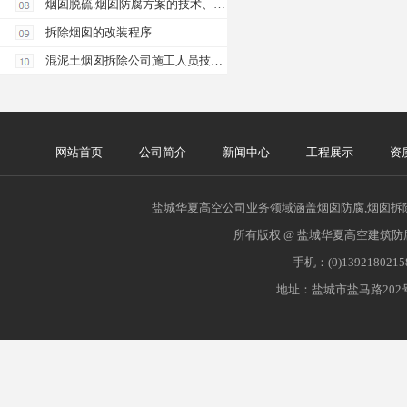
烟囱脱硫.烟囱防腐方案的技术、经济特点比较 .
拆除烟囱的改装程序
混泥土烟囱拆除公司施工人员技术措施
网站首页
公司简介
新闻中心
工程展示
资
盐城华夏高空公司业务领域涵盖烟囱防腐,烟囱拆除
所有版权 @ 盐城华夏高空建筑防
手机：(0)139218021
地址：盐城市盐马路202号 网