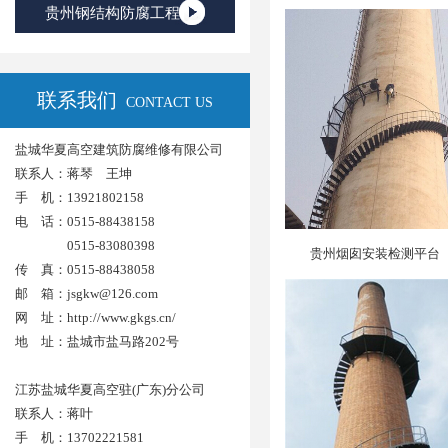
贵州钢结构防腐工程
联系我们
CONTACT US
盐城华夏高空建筑防腐维修有限公司
联系人：蒋琴 王坤
手 机：13921802158
电 话：0515-88438158
0515-83080398
贵州烟囱安装检测平台
传 真：0515-88438058
邮 箱：jsgkw@126.com
网 址：
http://www.gkgs.cn/
地 址：盐城市盐马路202号
江苏盐城华夏高空驻(广东)分公司
联系人：蒋叶
手 机：13702221581