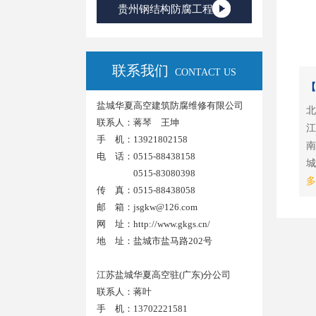
贵州钢结构防腐工程
联系我们
CONTACT US
【
盐城华夏高空建筑防腐维修有限公司
北
联系人：蒋琴 王坤
江
手 机：13921802158
南
电 话：0515-88438158
城
0515-83080398
多
传 真：0515-88438058
邮 箱：jsgkw@126.com
网 址：
http://www.gkgs.cn/
地 址：盐城市盐马路202号
江苏盐城华夏高空驻(广东)分公司
联系人：蒋叶
手 机：13702221581