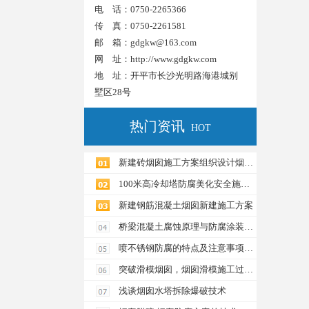
电 话：0750-2265366
传 真：0750-2261581
邮 箱：gdgkw@163.com
网 址：
http://www.gdgkw.com
地 址：开平市长沙光明路海港城别
墅区28号
热门资讯
HOT
新建砖烟囱施工方案组织设计烟囱建筑施工
100米高冷却塔防腐美化安全施工方案具体工程概况
新建钢筋混凝土烟囱新建施工方案
桥梁混凝土腐蚀原理与防腐涂装方案
喷不锈钢防腐的特点及注意事项钢结构防腐工程
突破滑模烟囱，烟囱滑模施工过程中的技术难题
浅谈烟囱水塔拆除爆破技术