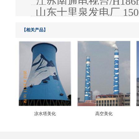
江苏南通电视台/H18
息平台
山东十里泉发电厂 15
【相关产品】
凉水塔美化
高空美化