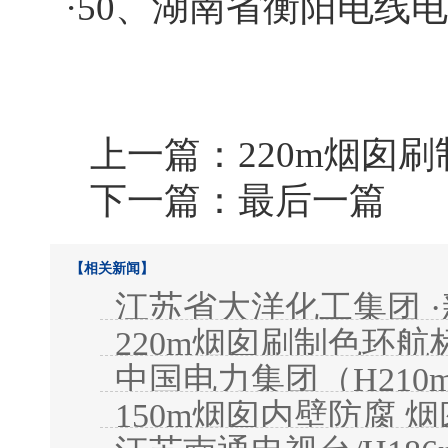
·50、湖南省衡阳电线
上一篇：
220m烟囱
下一篇：最后一篇
【相关新闻】
江苏省大洋化工集团 ·
220m烟囱刷制色环航
中国电力集团（H21
150m烟囱内壁防腐
程