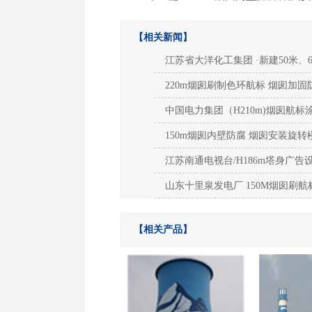
【相关新闻】
江苏省大洋化工集团 ·新建50米、
220m烟囱刷制色环航标 烟囱加固
中国电力集团（H210m)烟囱航
150m烟囱内壁防腐 烟囱安装旋
江苏南通电视台/H186m塔身广
山东十里泉发电厂 150M烟囱刷航
【相关产品】