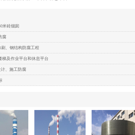
60米砖烟囱
防腐
标涂刷、钢结构防腐工程
转楼梯及作业平台和休息平台
告设计、施工防腐
标