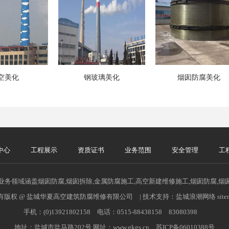
空美化
钢玻璃美化
烟囱防腐美化
中心
工程展示
资质证书
业务范围
安全管理
工
业务领域涵盖烟囱防腐,烟囱拆除,金属防腐施工,高空新建维修施工,烟囱防腐,烟
有版权 @ 盐城华夏高空建筑防腐维修有限公司 | 技术支持：
盐城浪潮网络
sit
手机：(0)13921802158 电话：0515-88438158 83080398
地址：盐城市盐马路202号 网址：www.gkgs.cn 苏ICP备06010388号