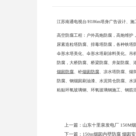
江苏南通电视台/H186m塔身广告设计、施
高空防腐工程：户外高炮防腐，高炮维护
尿素造粒塔防腐、排毒塔防腐，各种铁塔
伞形水塔美化、伞形水塔刷涂料美化。吊
防腐，大桥防腐、桥梁防腐、井架防腐、
烟囱防腐
、砼
烟囱防腐
、凉水塔防腐、烟
防腐、钢烟囱刷油漆、水泥筒仓防腐、水
粘贴环氧玻璃钢、环氧玻璃钢施工、钢筋
上一篇：
山东十里泉发电厂 150M
下一篇：
150m烟囱内壁防腐 烟