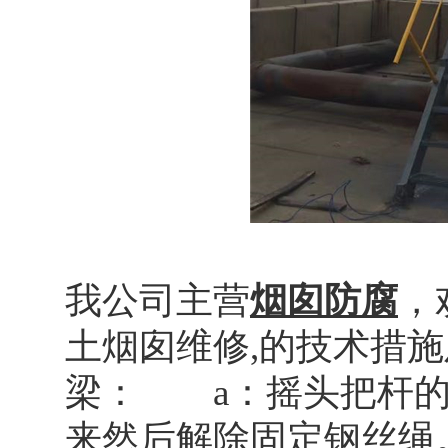
我公司主营
烟囱防腐
，
土烟囱维修,的技术措
梁： a：摇头把杆的
来然后解除固定钢丝绳