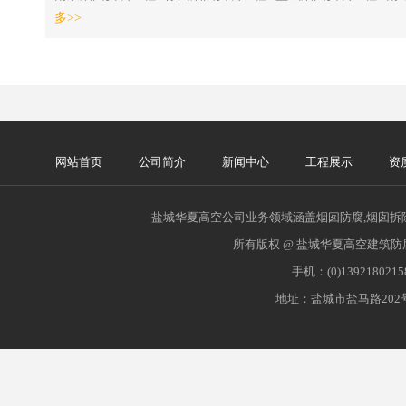
多>>
网站首页
公司简介
新闻中心
工程展示
资
盐城华夏高空公司业务领域涵盖烟囱防腐,烟囱拆除
所有版权 @ 盐城华夏高空建筑防
手机：(0)139218021
地址：盐城市盐马路202号 网