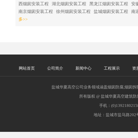
西烟囱安装工程
湖北烟囱安装工程
黑龙江烟囱安装工程
安
南京烟囱安装工程
徐州烟囱安装工程
盐城烟囱安装工程
南
多>>
网站首页
公司简介
新闻中心
工程展示
资
盐城华夏高空公司业务领域涵盖烟囱防腐,烟囱拆除
所有版权 @ 盐城华夏高空建筑防
手机：(0)139218021
地址：盐城市盐马路202号 网